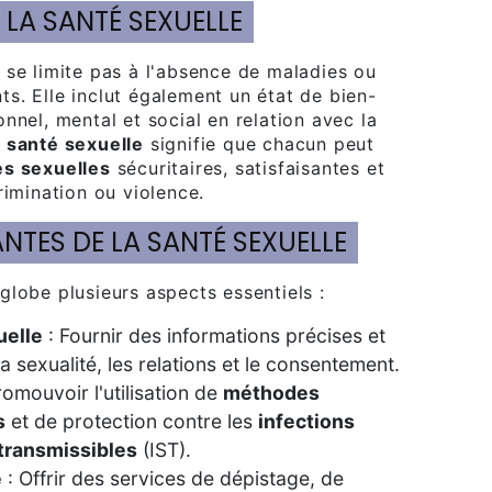
 LA SANTÉ SEXUELLE
 se limite pas à l'absence de maladies ou
s. Elle inclut également un état de bien-
nnel, mental et social en relation avec la
 santé sexuelle
signifie que chacun peut
s sexuelles
sécuritaires, satisfaisantes et
rimination ou violence.
NTES DE LA SANTÉ SEXUELLE
lobe plusieurs aspects essentiels :
uelle
: Fournir des informations précises et
a sexualité, les relations et le consentement.
romouvoir l'utilisation de
méthodes
s
et de protection contre les
infections
transmissibles
(IST).
é
: Offrir des services de dépistage, de