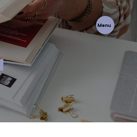
Menu
E