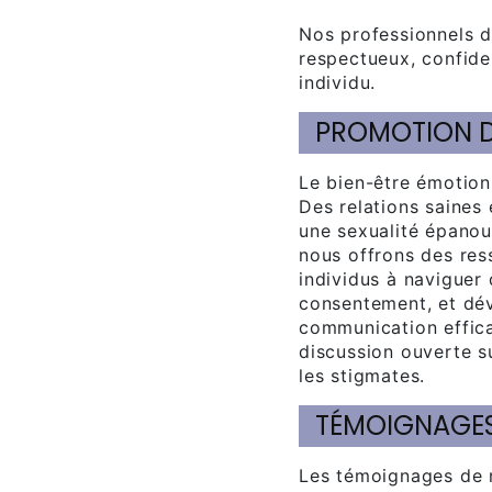
Nos professionnels de santé sont formés pour fournir des soins
respectueux, confide
individu.
PROMOTION 
Le bien-être émotion
Des relations saines
une sexualité épanou
nous offrons des res
individus à naviguer 
consentement, et dé
communication effic
discussion ouverte su
les stigmates.
TÉMOIGNAGES
Les témoignages de nos clients mettent en lumière l'impact