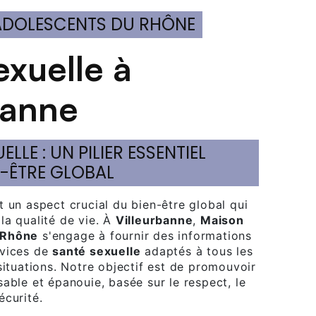
 ADOLESCENTS DU RHÔNE
banne
N-ÊTRE GLOBAL
 un aspect crucial du bien-être global qui
la qualité de vie. À
Villeurbanne
,
Maison
 Rhône
s'engage à fournir des informations
rvices de
santé sexuelle
adaptés à tous les
situations. Notre objectif est de promouvoir
able et épanouie, basée sur le respect, le
écurité.