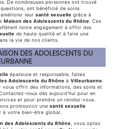
ces. De nombreuses personnes ont trouvé
 questions, ont bénéficié de soins
 améliorer leur
santé sexuelle
grâce à
de
Maison des Adolescents du Rhône
. Ces
eflètent notre engagement à offrir des
xuelle
de haute qualité et à faire une
ans la vie de nos clients.
LEURBANNE
elle
épanouie et responsable, faites
des Adolescents du Rhône
à
Villeurbanne
.
vous offrir des informations, des soins et
 Contactez-nous dès aujourd'hui pour en
services et pour prendre un rendez-vous.
vons promouvoir une
santé sexuelle
r à votre bien-être global.
n des Adolescents du Rhône
, vous optez