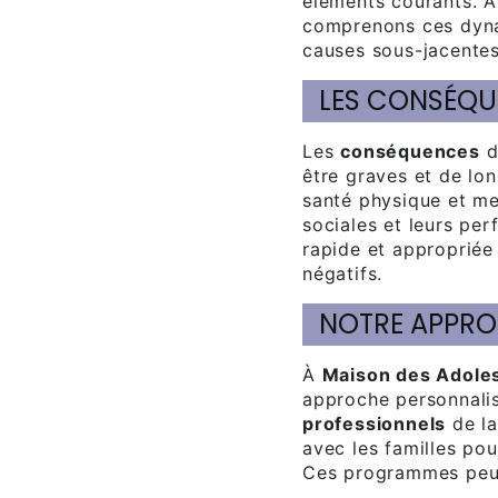
éléments courants. 
comprenons ces dynam
causes sous-jacentes
LES CONSÉQU
Les
conséquences
d
être graves et de lon
santé physique et men
sociales et leurs pe
rapide et appropriée
négatifs.
NOTRE APPR
À
Maison des Adole
approche personnali
professionnels
de la
avec les familles pou
Ces programmes peuv