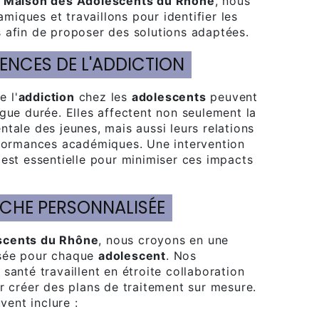
À
Maison des Adolescents du Rhône
, nous
iques et travaillons pour identifier les
 afin de proposer des solutions adaptées.
ENCES DE L'ADDICTION
e l'
addiction
chez les
adolescents
peuvent
gue durée. Elles affectent non seulement la
tale des jeunes, mais aussi leurs relations
rformances académiques. Une intervention
 est essentielle pour minimiser ces impacts
OCHE PERSONNALISÉE
scents du Rhône
, nous croyons en une
sée pour chaque
adolescent
. Nos
 santé travaillent en étroite collaboration
r créer des plans de traitement sur mesure.
ent inclure :