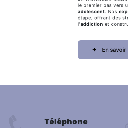
le premier pas vers u
adolescent
. Nos
exp
étape, offrant des s
l'
addiction
et constru
En savoir 
Téléphone