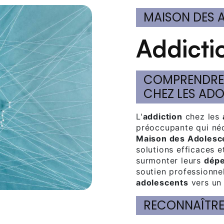
MAISON DES
Addict
COMPRENDRE ET SURMONTER L'ADDICTION
CHEZ LES AD
L'
addiction
chez les
préoccupante qui néc
Maison des Adolesc
solutions efficaces e
surmonter leurs
dép
soutien professionnel
adolescents
vers un 
RECONNAÎTRE