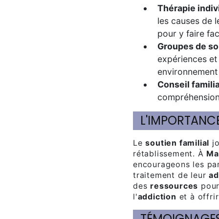
Thérapie indiv
les causes de 
pour y faire fa
Groupes de so
expériences et
environnement 
Conseil familia
compréhension a
L'IMPORTANC
Le
soutien familial
jo
rétablissement. À
Ma
encourageons les par
traitement de leur
ad
des
ressources
pour
l'
addiction
et à offri
TÉMOIGNAGES