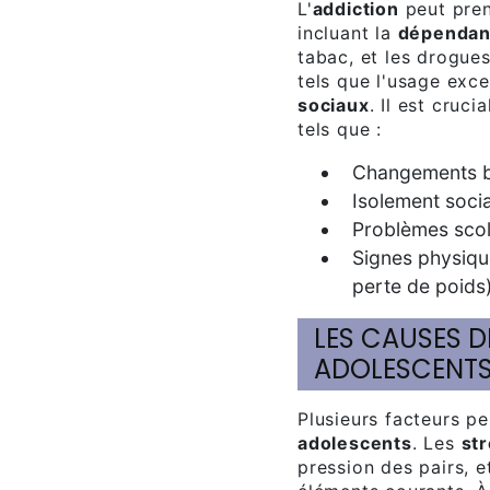
L'
addiction
peut pren
incluant la
dépenda
tabac, et les drogues
tels que l'usage exc
sociaux
. Il est cruc
tels que :
Changements 
Isolement socia
Problèmes scol
Signes physiqu
perte de poids
LES CAUSES DE L'ADDICTION CHEZ LES
ADOLESCENT
Plusieurs facteurs p
adolescents
. Les
st
pression des pairs, e