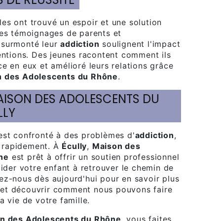
Les témoignages de parents et
 surmonté leur
addiction
soulignent l'impact
ventions. Des jeunes racontent comment ils
e en eux et amélioré leurs relations grâce
 des Adolescents du Rhône
.
LLY
st confronté à des problèmes d'
addiction
,
ir rapidement. À
Écully
,
Maison des
ne
est prêt à offrir un soutien professionnel
aider votre enfant à retrouver le chemin de
ez-nous dès aujourd'hui pour en savoir plus
et découvrir comment nous pouvons faire
a vie de votre famille.
n des Adolescents du Rhône
, vous faites