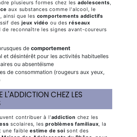
dre plusieurs formes chez les
adolescents
,
nce
aux substances comme l'alcool, le
, ainsi que les
comportements addictifs
essif des
jeux vidéo
ou des
réseaux
ial de reconnaître les signes avant-coureurs
brusques de
comportement
l et désintérêt pour les activités habituelles
aires ou absentéisme
es de consommation (rougeurs aux yeux,
)
S
euvent contribuer à l'
addiction
chez les
ress
scolaires, les
problèmes familiaux
, la
t une faible
estime de soi
sont des