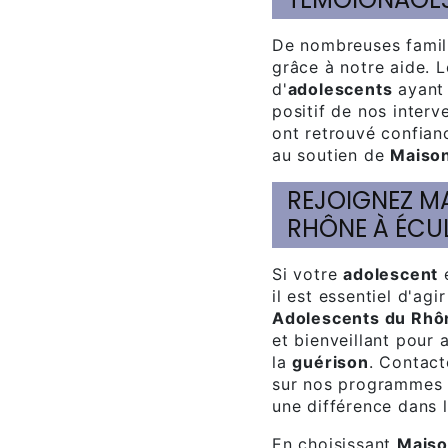
De nombreuses familles ont trouvé un espoir et une solution
grâce à notre aide. 
d'
adolescents
ayant
positif de nos inter
ont retrouvé confianc
au soutien de
Maison
REJOIGNEZ MAISON DES ADOLESCENTS DU
RHÔNE À ÉCU
Si votre
adolescent
e
il est essentiel d'ag
Adolescents du Rhô
et bienveillant pour 
la
guérison
. Contact
sur nos programmes 
une différence dans l
En choisissant
Maiso