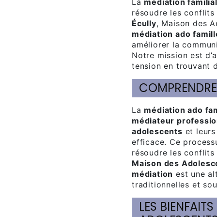
La
médiation familia
résoudre les conflits
Écully
, Maison des A
médiation ado famill
améliorer la communic
Notre mission est d’a
tension en trouvant d
COMPRENDRE
La
médiation ado fam
médiateur professio
adolescents
et leurs
efficace. Ce process
résoudre les conflits
Maison des Adolesc
médiation
est une al
traditionnelles et sou
LES BIENFAITS DE LA MÉDIATION POUR LES