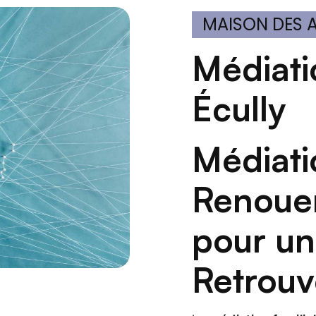
MAISON DES
Médiation ado famille à
Écully
Médiation Ado Famille :
Renouer
pour u
Retrou