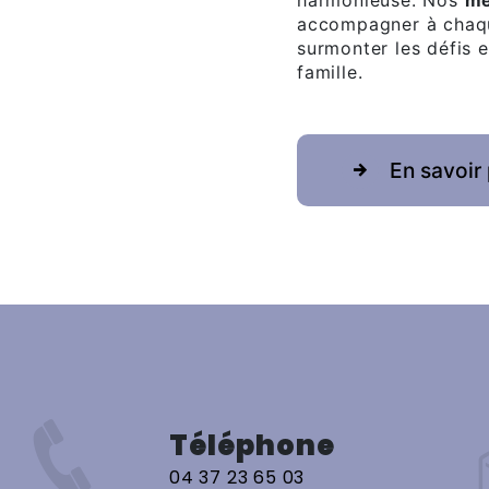
harmonieuse. Nos
mé
accompagner à chaque
surmonter les défis e
famille.
En savoir 
Téléphone
04 37 23 65 03