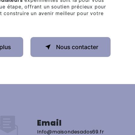
diateurs
expérimentés sont là pour vous
 étape, offrant un soutien précieux pour
t construire un avenir meilleur pour votre
plus
Nous contacter
Email
info@maisondesados69.fr