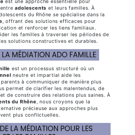
le
est une approche essentielle pour
 entre
adolescents
et leurs familles. À
dolescents du Rhône se spécialise dans la
e
, offrant des solutions efficaces pour
ation et renforcer les liens familiaux.
ider les familles à traverser les périodes de
es solutions constructives et durables.
 LA MÉDIATION ADO FAMILLE
ille
est un processus structuré où un
nnel
neutre et impartial aide les
 parents à communiquer de manière plus
us permet de clarifier les malentendus, de
 et de construire des relations plus saines. À
ents du Rhône
, nous croyons que la
ternative précieuse aux approches plus
vent plus conflictuelles.