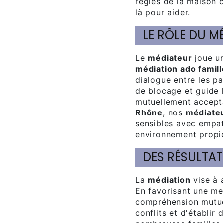
règles de la maison 
là pour aider.
LE RÔLE DU M
Le
médiateur
joue un
médiation ado famill
dialogue entre les par
de blocage et guide 
mutuellement accept
Rhône
, nos
médiate
sensibles avec empat
environnement propice
DES RÉSULTA
La
médiation
vise à 
En favorisant une me
compréhension mutuel
conflits et d'établir 