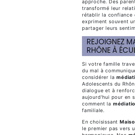
approche. Des paren
transformé leur rela
rétablir la confiance
expriment souvent u
partager leurs senti
REJOIGNEZ MAISON DES ADOLESCENTS DU
RHÔNE À ÉCU
Si votre famille traverse des périodes de conflit ou si vous avez
du mal à communiqu
considérer la
médiati
Adolescents du Rhône
dialogue et à renforc
aujourd'hui pour en s
comment la
médiati
familiale.
En choisissant
Maiso
le premier pas vers u