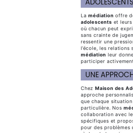
ADOLESCENTS 
La
médiation
offre d
adolescents
et leurs
où chacun peut expri
sans crainte de juge
ressentir une pressi
l’école, les relations
médiation
leur donne
participer activemen
UNE APPROC
Chez
Maison des Ad
approche personnali
que chaque situation
particulière. Nos
méd
collaboration avec l
spécifiques et propo
pour des problèmes 