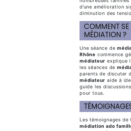
nombreuses familles 
d’une amélioration si
diminution des tensi
COMMENT SE DÉROULE UNE SÉANCE DE
MÉDIATION ?
Une séance de
média
Rhône
commence géné
médiateur
explique l
les séances de
média
parents de discuter 
médiateur
aide à ide
guide les discussion
pour tous.
TÉMOIGNAGES
Les témoignages de 
médiation ado famill