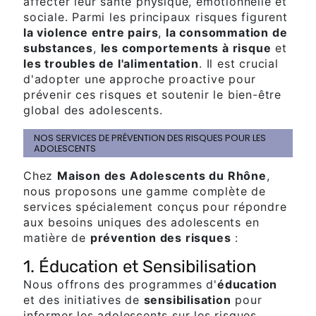
affecter leur santé physique, émotionnelle et
sociale. Parmi les principaux risques figurent
la violence entre pairs
,
la consommation de
substances
,
les comportements à risque
et
les troubles de l'alimentation
. Il est crucial
d'adopter une approche proactive pour
prévenir ces risques et soutenir le bien-être
global des adolescents.
NOS SERVICES DE PRÉVENTION DES RISQUES POUR LES
ADOLESCENTS
Chez
Maison des Adolescents du Rhône
,
nous proposons une gamme complète de
services spécialement conçus pour répondre
aux besoins uniques des adolescents en
matière de
prévention des risques
:
1. Éducation et Sensibilisation
Nous offrons des programmes d'
éducation
et des initiatives de
sensibilisation
pour
informer les adolescents sur les risques