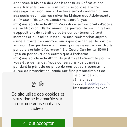
destinées à Maison des Adolescents du Rhône et ses
sous-traitants dans le seul but de répondre à votre
message. Les données collectées seront communiquées
aux seuls destinataires suivants: Maison des Adolescents
du Rhône 1 Bis Cours Gambetta, 69003 Lyon
info@maisondesados69.fr. Vous disposez de droits d’accès,
de rectification, d’effacement, de portabilité, de limitation,
d’opposition, de retrait de votre consentement à tout
moment et du droit d’introduire une réclamation auprès
d’une autorité de contrôle, ainsi que d’organiser le sort de
vos données post-mortem. Vous pouvez exercer ces droits
par voie postale à l'adresse 1 Bis Cours Gambetta, 69003
Lyon ou par courrier électronique à l'adresse
info@maisondesados69.fr. Un justificatif d'identité pourra
vous être demandé. Nous conservons vos données
pendant la période de prise de contact puis pendant la
durée de prescription légale aux fins probatoires et de
gestion des contentieux. Vous avez le droit de vous
inscrire sur la liste d'opposition au démarchage
téléphonique, disponible à cette adresse:
Bloctel.gouv.fr
.
Consultez le site cnil.fr pour plus d’informations sur vos
droits.
Ce site utilise des cookies et
vous donne le contrôle sur
ceux que vous souhaitez
activer
Tout accepter