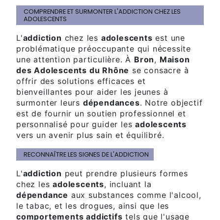
COMPRENDRE ET SURMONTER L'ADDICTION CHEZ LES
ADOLESCENTS
L'
addiction
chez les
adolescents
est une
problématique préoccupante qui nécessite
une attention particulière. À
Bron
,
Maison
des Adolescents du Rhône
se consacre à
offrir des solutions efficaces et
bienveillantes pour aider les jeunes à
surmonter leurs
dépendances
. Notre objectif
est de fournir un soutien professionnel et
personnalisé pour guider les
adolescents
vers un avenir plus sain et équilibré.
RECONNAÎTRE LES SIGNES DE L'ADDICTION
L'
addiction
peut prendre plusieurs formes
chez les
adolescents
, incluant la
dépendance
aux substances comme l'alcool,
le tabac, et les drogues, ainsi que les
comportements addictifs
tels que l'usage