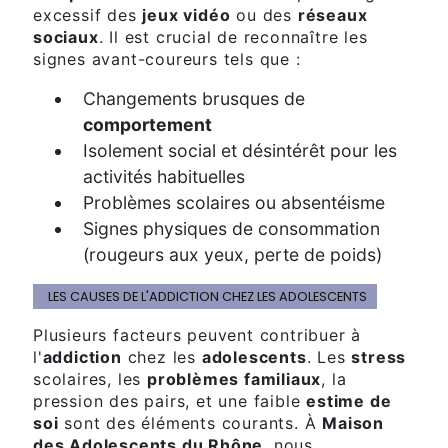
excessif des
jeux vidéo
ou des
réseaux
sociaux
. Il est crucial de reconnaître les
signes avant-coureurs tels que :
Changements brusques de
comportement
Isolement social et désintérêt pour les
activités habituelles
Problèmes scolaires ou absentéisme
Signes physiques de consommation
(rougeurs aux yeux, perte de poids)
LES CAUSES DE L'ADDICTION CHEZ LES ADOLESCENTS
Plusieurs facteurs peuvent contribuer à
l'
addiction
chez les
adolescents
. Les
stress
scolaires, les
problèmes familiaux
, la
pression des pairs, et une faible
estime de
soi
sont des éléments courants. À
Maison
des Adolescents du Rhône
, nous