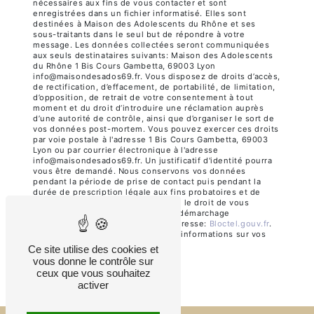
nécessaires aux fins de vous contacter et sont
enregistrées dans un fichier informatisé. Elles sont
destinées à Maison des Adolescents du Rhône et ses
sous-traitants dans le seul but de répondre à votre
message. Les données collectées seront communiquées
aux seuls destinataires suivants: Maison des Adolescents
du Rhône 1 Bis Cours Gambetta, 69003 Lyon
info@maisondesados69.fr. Vous disposez de droits d’accès,
de rectification, d’effacement, de portabilité, de limitation,
d’opposition, de retrait de votre consentement à tout
moment et du droit d’introduire une réclamation auprès
d’une autorité de contrôle, ainsi que d’organiser le sort de
vos données post-mortem. Vous pouvez exercer ces droits
par voie postale à l'adresse 1 Bis Cours Gambetta, 69003
Lyon ou par courrier électronique à l'adresse
info@maisondesados69.fr. Un justificatif d'identité pourra
vous être demandé. Nous conservons vos données
pendant la période de prise de contact puis pendant la
durée de prescription légale aux fins probatoires et de
gestion des contentieux. Vous avez le droit de vous
inscrire sur la liste d'opposition au démarchage
téléphonique, disponible à cette adresse:
Bloctel.gouv.fr
.
Consultez le site cnil.fr pour plus d’informations sur vos
droits.
Ce site utilise des cookies et
vous donne le contrôle sur
ceux que vous souhaitez
activer